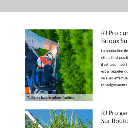
RJ Pro : u
Brioux S
La production de
effet, il est pos
il est très impor
est à rappeler qu
va aussi effectuer
renseignements c
RJ Pro gar
Sur Bouto