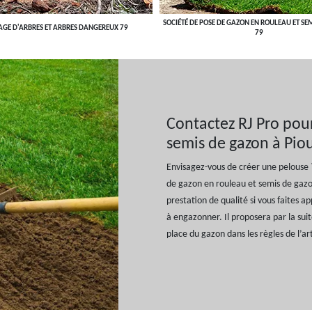
SOCIÉTÉ DE POSE DE GAZON EN ROULEAU ET SE
AGE D'ARBRES ET ARBRES DANGEREUX 79
79
Contactez RJ Pro pou
semis de gazon à Pio
Envisagez-vous de créer une pelouse ? 
de gazon en rouleau et semis de gazon
prestation de qualité si vous faites ap
à engazonner. Il proposera par la sui
place du gazon dans les règles de l’art