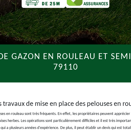
 DE GAZON EN ROULEAU ET SEM
79110
s travaux de mise en place des pelouses en ro
es en rouleau sont très fréquents. En effet, les propriétaires peuvent apprécier le
ises herbes. Les opérations sont particulièrement difficiles et il est très import
l qui a plusieurs années d'expérience. De plus, il peut établir un devis qui est t