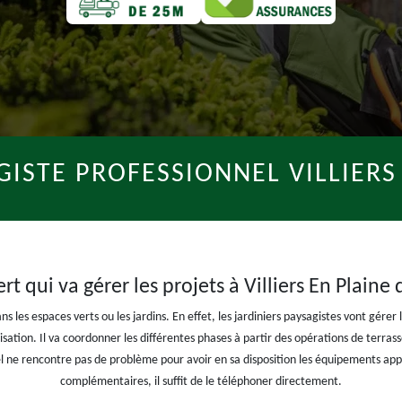
GISTE PROFESSIONNEL VILLIERS
pert qui va gérer les projets à Villiers En Plaine
s les espaces verts ou les jardins. En effet, les jardiniers paysagistes vont gérer 
lisation. Il va coordonner les différentes phases à partir des opérations de terras
l ne rencontre pas de problème pour avoir en sa disposition les équipements app
complémentaires, il suffit de le téléphoner directement.