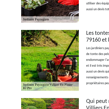
utiliser des équi
aussi un devis t
Les tontes
79160 et 
Les jardiniers pa
de tonte des pel
endommager l'asp
et il est très im
aussi un devis qu
renseignements c
propriétaires peu
Qui peut 
Villiers 