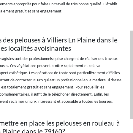
pements appropriés pour faire un travail de très bonne qualité. Il établit
otalement gratuit et sans engagement.
 des pelouses à Villiers En Plaine dans le
les localités avoisinantes
ysagistes sont des professionnels qui se chargent de réaliser des travaux
ouses. Ces végétations peuvent croître rapidement et cela va
ect esthétique. Les opérations de tonte sont particulièrement difficiles
portant de contacter RJ Pro qui est un professionnel en la matière. Il dresse
i est totalement gratuit et sans engagement. Pour recueillir les
omplémentaires, il suffit de le téléphoner directement. Enfin, les
vent réclamer un prix intéressant et accessible à toutes les bourses.
mettre en place les pelouses en rouleau à
En Plaine dans le 79160?